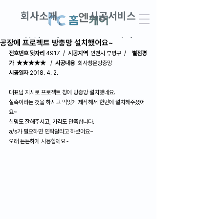
회사소개
시공서비스
창업교실
DIY견적
공장에 프로젝트 방충망 설치했어요~
전호번호 뒷자리
 4917  /  
시공지역
  인천시 부평구  /    
별점평
가  ★★★★★
   /  
시공내용
  회사창문방충망
AS접수 · 견적문의
고객후기
시공일자
 2018. 4. 2.
대표님 지시로 프로젝트 창에 방충망 설치했네요.
실측이라는 것을 하시고 딱맞게 제작해서 한번에 설치해주셨어
요~
설명도 잘해주시고, 가격도 만족합니다.
a/s가 필요하면 연락달라고 하셨어요~
오래 튼튼하게 사용할께요~