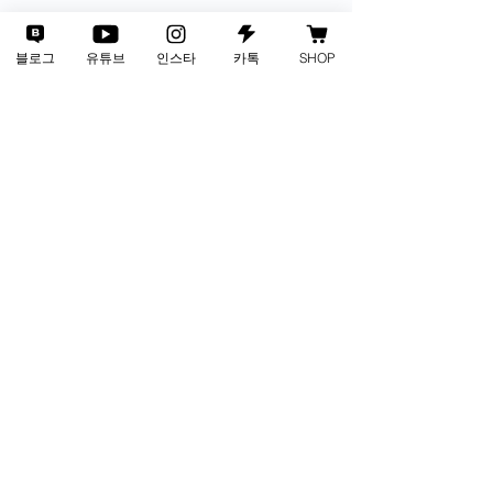
블로그
유튜브
인스타
카톡
SHOP
사업자번호
135-88-01002
통신판매업
2024-인천서구-3805호
연락처
1688-4281