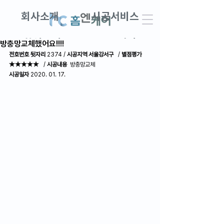
회사소개
시공서비스
창업교실
DIY견적
방충망교체했어요!!!!
전호번호 뒷자리
 2374 / 
시공지역 서울강서구 
  / 
별점평가 
★★★★★
   / 
시공내용
  방충망교체
AS접수 · 견적문의
고객후기
시공일자
 2020. 01. 17.