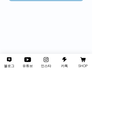
블로그
유튜브
인스타
카톡
SHOP
사업자번호
135-88-01002
통신판매업
2024-인천서구-3805호