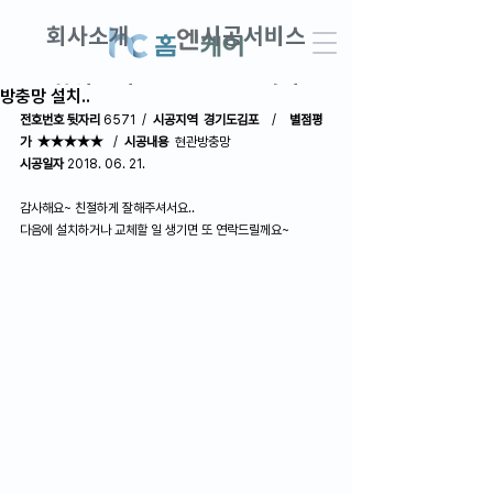
회사소개
시공서비스
창업교실
DIY견적
방충망 설치..
전호번호 뒷자리
 6571  /  
시공지역  경기도김포 
   /    
별점평
가  ★★★★★
   /  
시공내용
  현관방충망
AS접수 · 견적문의
고객후기
시공일자
 2018. 06. 21.
감사해요~ 친절하게 잘해주셔서요..
다음에 설치하거나 교체할 일 생기면 또 연락드릴께요~