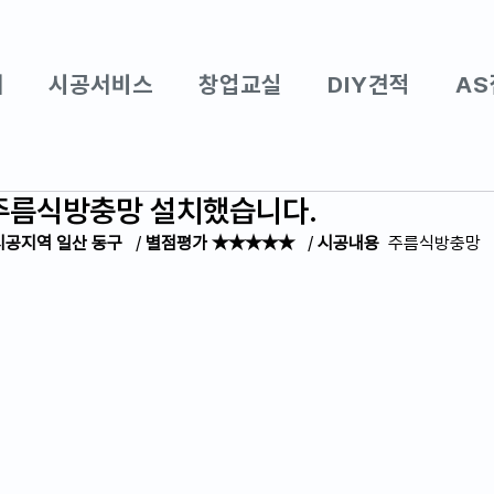
개
시공서비스
창업교실
DIY견적
AS
주름식방충망 설치했습니다.
시공지역 일산 동구 
  / 
별점평가 ★★★★★
   / 
시공내용
  주름식방충망