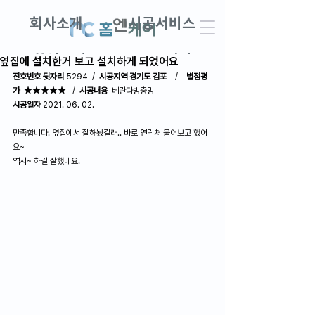
회사소개
시공서비스
창업교실
DIY견적
옆집에 설치한거 보고 설치하게 되었어요
전호번호 뒷자리
 5294  /  
시공지역 경기도 김포 
   /    
별점평
가  ★★★★★
   /  
시공내용
  베란다방충망
AS접수 · 견적문의
고객후기
시공일자
 2021. 06. 02.
만족합니다. 옆집에서 잘해놨길래.. 바로 연락처 물어보고 했어
요~
역시~ 하길 잘했네요.