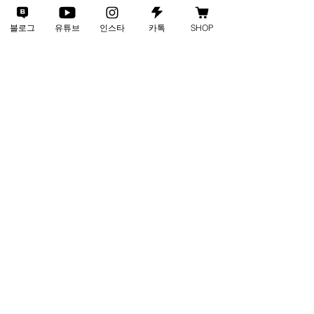
블로그
유튜브
인스타
카톡
SHOP
사업자번호
135-88-01002
통신판매업
2024-인천서구-3805호
연락처
1688-4281