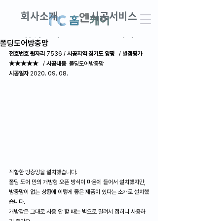
회사소개
시공서비스
창업교실
DIY견적
폴딩도어방충망
전호번호 뒷자리
 7536 / 
시공지역 경기도 양평 
  / 
별점평가 
★★★★★
   / 
시공내용
  폴딩도어방충망
AS접수 · 견적문의
고객후기
시공일자
 2020. 09. 08.
적합한 방충망을 설치했습니다.
폴딩 도어 만의 개방형 오픈 방식이 마음에 들어서 설치했지만,
방충망이 없는 상황에 이렇게 좋은 제품이 있다는 소개로 설치했
습니다.
개방감은 그대로 사용 안 할 때는 벽으로 밀려서 접히니 사용하