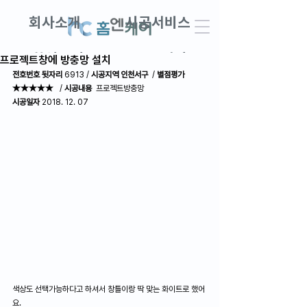
회사소개
시공서비스
창업교실
DIY견적
프로젝트창에 방충망 설치
전호번호 뒷자리
 6913 / 
시공지역 인천서구
  / 
별점평가 
★★★★★
   / 
시공내용
  프로젝트방충망
AS접수 · 견적문의
고객후기
시공일자
 2018. 12. 07
색상도 선택가능하다고 하셔서 창틀이랑 딱 맞는 화이트로 했어
요.