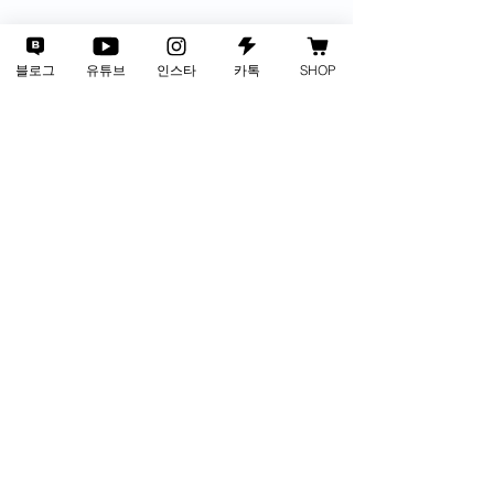
블로그
유튜브
인스타
카톡
SHOP
사업자번호
135-88-01002
통신판매업
2024-인천서구-3805호
연락처
1688-4281