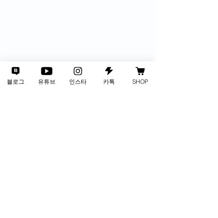
블로그
유튜브
인스타
카톡
SHOP
사업자번호
135-88-01002
통신판매업
2024-인천서구-3805호
연락처
1688-4281