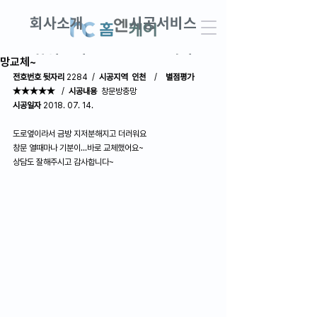
회사소개
시공서비스
창업교실
DIY견적
망교체~
전호번호 뒷자리
 2284  /  
시공지역  인천 
   /    
별점평가  
★★★★★
   /  
시공내용
  창문방충망
AS접수 · 견적문의
고객후기
시공일자
 2018. 07. 14.
도로옆이라서 금방 지저분해지고 더러워요
창문 열때마나 기분이...바로 교체했어요~
상담도 잘해주시고 감사합니다~